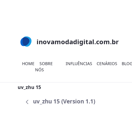
Skip to Main Content
inovamodadigital.com.br
HOME
SOBRE
INFLUÊNCIAS
CENÁRIOS
BLO
NÓS
Search
uv_zhu 15
uv_zhu 15 (Version 1.1)