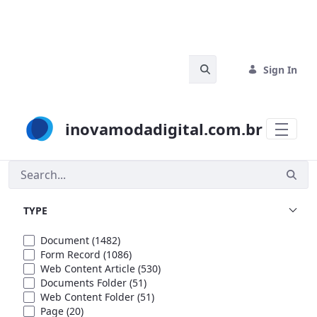
Skip to Main Content
Search Bar
Sign In
inovamodadigital.com.br
Search
TYPE
Document
(1482)
Form Record
(1086)
Web Content Article
(530)
Documents Folder
(51)
Web Content Folder
(51)
Page
(20)