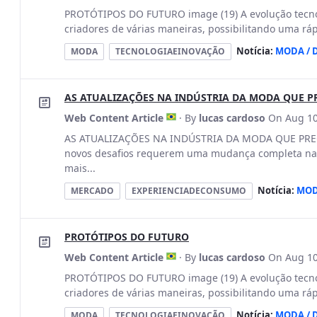
PROTÓTIPOS DO FUTURO image (19) A evolução tecnol
criadores de várias maneiras, possibilitando uma ráp
Notícia:
MODA / 
MODA
TECNOLOGIAEINOVAÇÃO
AS ATUALIZAÇÕES NA INDÚSTRIA DA MODA QUE P
Web Content Article
· By
lucas cardoso
On Aug 10
AS ATUALIZAÇÕES NA INDÚSTRIA DA MODA QUE PREC
novos desafios requerem uma mudança completa na 
mais...
Notícia:
MOD
MERCADO
EXPERIENCIADECONSUMO
PROTÓTIPOS DO FUTURO
Web Content Article
· By
lucas cardoso
On Aug 10
PROTÓTIPOS DO FUTURO image (19) A evolução tecnol
criadores de várias maneiras, possibilitando uma ráp
Notícia:
MODA / 
MODA
TECNOLOGIAEINOVAÇÃO