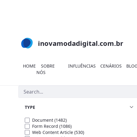
Skip to Main Content
inovamodadigital.com.br
HOME
SOBRE
INFLUÊNCIAS
CENÁRIOS
BLO
NÓS
Search
TYPE
Document
(1482)
Form Record
(1086)
Web Content Article
(530)