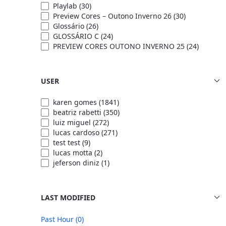
Playlab
(30)
Preview Cores – Outono Inverno 26
(30)
Glossário
(26)
GLOSSÁRIO C
(24)
PREVIEW CORES OUTONO INVERNO 25
(24)
USER
karen gomes
(1841)
beatriz rabetti
(350)
luiz miguel
(272)
lucas cardoso
(271)
test test
(9)
lucas motta
(2)
jeferson diniz
(1)
LAST MODIFIED
Past Hour
(0)