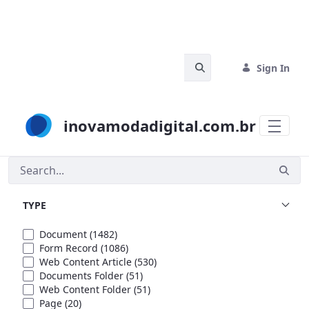
Skip to Main Content
Search Bar
Sign In
inovamodadigital.com.br
Search
TYPE
Document
(1482)
Form Record
(1086)
Web Content Article
(530)
Documents Folder
(51)
Web Content Folder
(51)
Page
(20)