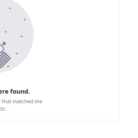
ere found.
d that matched the
ds:
.