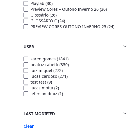
Playlab
(30)
Preview Cores – Outono Inverno 26
(30)
Glossário
(26)
GLOSSÁRIO C
(24)
PREVIEW CORES OUTONO INVERNO 25
(24)
USER
karen gomes
(1841)
beatriz rabetti
(350)
luiz miguel
(272)
lucas cardoso
(271)
test test
(9)
lucas motta
(2)
jeferson diniz
(1)
LAST MODIFIED
Clear