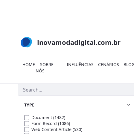
Skip to Main Content
inovamodadigital.com.br
HOME
SOBRE
INFLUÊNCIAS
CENÁRIOS
BLO
NÓS
Search
TYPE
Document
(1482)
Form Record
(1086)
Web Content Article
(530)