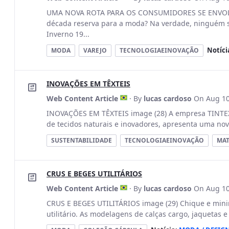
UMA NOVA ROTA PARA OS CONSUMIDORES SE ENVOLV
década reserva para a moda? Na verdade, ninguém 
Inverno 19...
Notíci
MODA
VAREJO
TECNOLOGIAEINOVAÇÃO
INOVAÇÕES EM TÊXTEIS
Web Content Article
· By
lucas cardoso
On Aug 10
INOVAÇÕES EM TÊXTEIS image (28) A empresa TINTEX 
de tecidos naturais e inovadores, apresenta uma nov
SUSTENTABILIDADE
TECNOLOGIAEINOVAÇÃO
MAT
CRUS E BEGES UTILITÁRIOS
Web Content Article
· By
lucas cardoso
On Aug 10
CRUS E BEGES UTILITÁRIOS image (29) Chique e min
utilitário. As modelagens de calças cargo, jaquetas e 