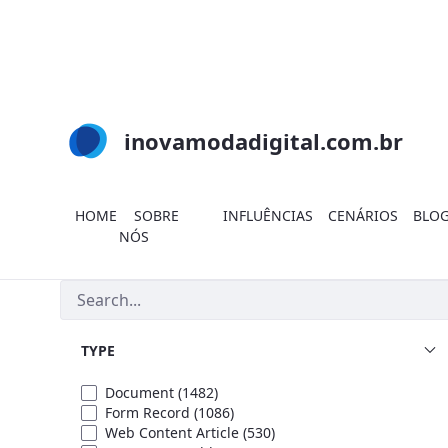
Skip to Main Content
inovamodadigital.com.br
HOME
SOBRE
INFLUÊNCIAS
CENÁRIOS
BLO
NÓS
Search
TYPE
Document
(1482)
Form Record
(1086)
Web Content Article
(530)