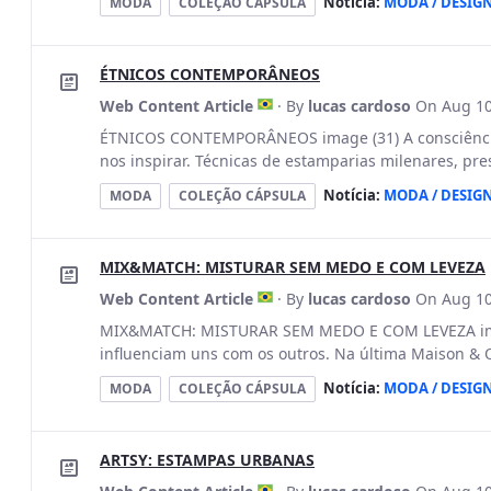
Notícia:
MODA / DESIG
MODA
COLEÇÃO CÁPSULA
ÉTNICOS CONTEMPORÂNEOS
Web Content Article
· By
lucas cardoso
On Aug 10
ÉTNICOS CONTEMPORÂNEOS image (31) A consciência
nos inspirar. Técnicas de estamparias milenares, pres
Notícia:
MODA / DESIG
MODA
COLEÇÃO CÁPSULA
MIX&MATCH: MISTURAR SEM MEDO E COM LEVEZA
Web Content Article
· By
lucas cardoso
On Aug 10
MIX&MATCH: MISTURAR SEM MEDO E COM LEVEZA image
influenciam uns com os outros. Na última Maison &
Notícia:
MODA / DESIG
MODA
COLEÇÃO CÁPSULA
ARTSY: ESTAMPAS URBANAS