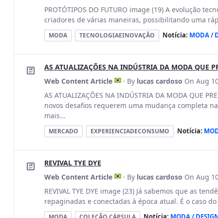
PROTÓTIPOS DO FUTURO image (19) A evolução tecnol
criadores de várias maneiras, possibilitando uma ráp
Notícia:
MODA / 
MODA
TECNOLOGIAEINOVAÇÃO
AS ATUALIZAÇÕES NA INDÚSTRIA DA MODA QUE P
Web Content Article
· By
lucas cardoso
On Aug 10
AS ATUALIZAÇÕES NA INDÚSTRIA DA MODA QUE PREC
novos desafios requerem uma mudança completa na 
mais...
Notícia:
MOD
MERCADO
EXPERIENCIADECONSUMO
REVIVAL TYE DYE
Web Content Article
· By
lucas cardoso
On Aug 10
REVIVAL TYE DYE image (23) Já sabemos que as tendê
repaginadas e conectadas à época atual. É o caso do 
Notícia:
MODA / DESIG
MODA
COLEÇÃO CÁPSULA