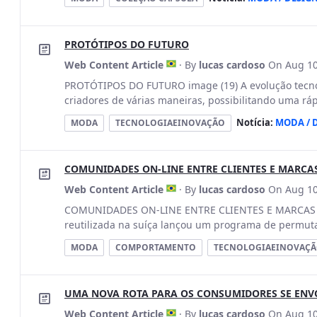
PROTÓTIPOS DO FUTURO
Web Content Article
· By
lucas cardoso
On Aug 10
PROTÓTIPOS DO FUTURO image (19) A evolução tecnol
criadores de várias maneiras, possibilitando uma ráp
Notícia:
MODA / 
MODA
TECNOLOGIAEINOVAÇÃO
COMUNIDADES ON-LINE ENTRE CLIENTES E MARCA
Web Content Article
· By
lucas cardoso
On Aug 10
COMUNIDADES ON-LINE ENTRE CLIENTES E MARCAS imag
reutilizada na suíça lançou um programa de permuta 
MODA
COMPORTAMENTO
TECNOLOGIAEINOVAÇ
UMA NOVA ROTA PARA OS CONSUMIDORES SE EN
Web Content Article
· By
lucas cardoso
On Aug 10