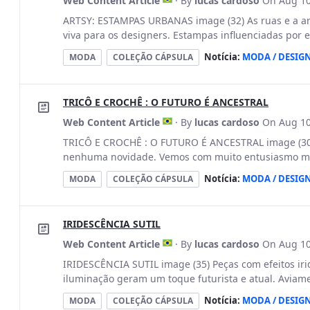
Web Content Article
· By
lucas cardoso
On Aug 10
ARTSY: ESTAMPAS URBANAS image (32) As ruas e a ar
viva para os designers. Estampas influenciadas por 
Notícia:
MODA / DESIG
MODA
COLEÇÃO CÁPSULA
TRICÔ E CROCHÊ : O FUTURO É ANCESTRAL
Web Content Article
· By
lucas cardoso
On Aug 10
TRICÔ E CROCHÊ : O FUTURO É ANCESTRAL image (30)
nenhuma novidade. Vemos com muito entusiasmo marc
Notícia:
MODA / DESIG
MODA
COLEÇÃO CÁPSULA
IRIDESCÊNCIA SUTIL
Web Content Article
· By
lucas cardoso
On Aug 10
IRIDESCÊNCIA SUTIL image (35) Peças com efeitos ir
iluminação geram um toque futurista e atual. Aviamen
Notícia:
MODA / DESIG
MODA
COLEÇÃO CÁPSULA