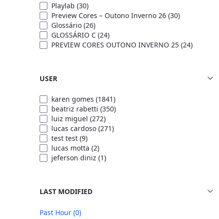
Playlab
(30)
Preview Cores – Outono Inverno 26
(30)
Glossário
(26)
GLOSSÁRIO C
(24)
PREVIEW CORES OUTONO INVERNO 25
(24)
USER
karen gomes
(1841)
beatriz rabetti
(350)
luiz miguel
(272)
lucas cardoso
(271)
test test
(9)
lucas motta
(2)
jeferson diniz
(1)
LAST MODIFIED
Past Hour
(0)