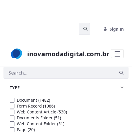
Skip to Main Content
Search Bar
Sign In
inovamodadigital.com.br
Search
TYPE
Document
(1482)
Form Record
(1086)
Web Content Article
(530)
Documents Folder
(51)
Web Content Folder
(51)
Page
(20)