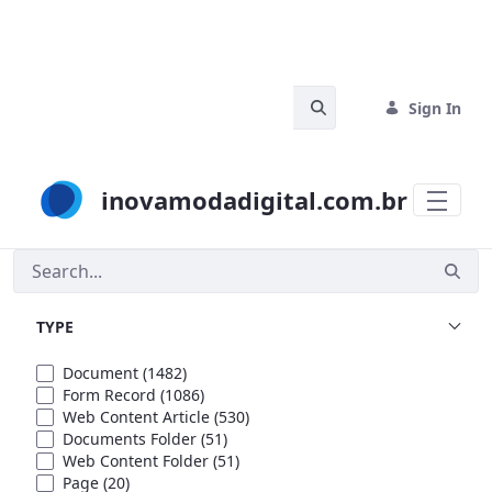
Skip to Main Content
Search Bar
Sign In
inovamodadigital.com.br
Search
TYPE
Document
(1482)
Form Record
(1086)
Web Content Article
(530)
Documents Folder
(51)
Web Content Folder
(51)
Page
(20)