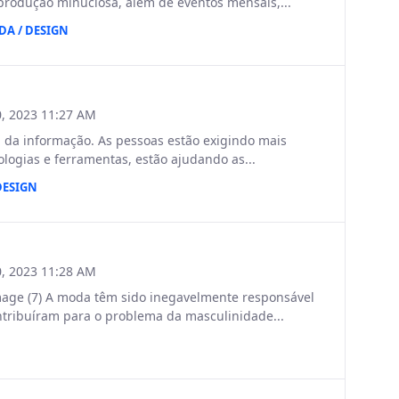
 produção minuciosa, além de eventos mensais,...
A / DESIGN
, 2023 11:27 AM
a da informação. As pessoas estão exigindo mais
ogias e ferramentas, estão ajudando as...
DESIGN
, 2023 11:28 AM
 (7) A moda têm sido inegavelmente responsável
ontribuíram para o problema da masculinidade...
N