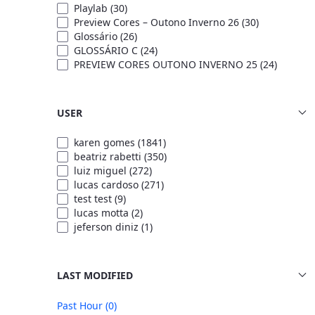
Playlab
(30)
Preview Cores – Outono Inverno 26
(30)
Glossário
(26)
GLOSSÁRIO C
(24)
PREVIEW CORES OUTONO INVERNO 25
(24)
USER
karen gomes
(1841)
beatriz rabetti
(350)
luiz miguel
(272)
lucas cardoso
(271)
test test
(9)
lucas motta
(2)
jeferson diniz
(1)
LAST MODIFIED
Past Hour
(0)