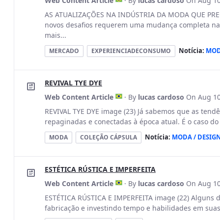
Web Content Article
· By
lucas cardoso
On Aug 10
AS ATUALIZAÇÕES NA INDÚSTRIA DA MODA QUE PREC
novos desafios requerem uma mudança completa na 
mais...
Notícia:
MOD
MERCADO
EXPERIENCIADECONSUMO
REVIVAL TYE DYE
Web Content Article
· By
lucas cardoso
On Aug 10
REVIVAL TYE DYE image (23) Já sabemos que as tendê
repaginadas e conectadas à época atual. É o caso do 
Notícia:
MODA / DESIG
MODA
COLEÇÃO CÁPSULA
ESTÉTICA RÚSTICA E IMPERFEITA
Web Content Article
· By
lucas cardoso
On Aug 10
ESTÉTICA RÚSTICA E IMPERFEITA image (22) Alguns d
fabricação e investindo tempo e habilidades em suas 