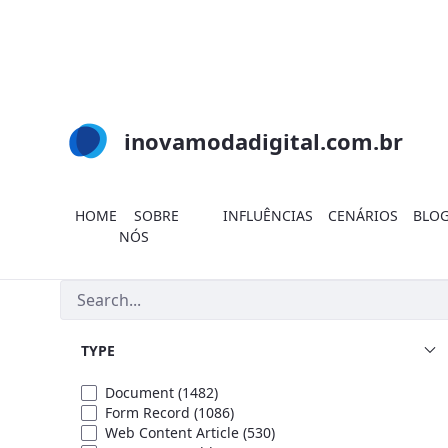
Skip to Main Content
inovamodadigital.com.br
HOME
SOBRE
INFLUÊNCIAS
CENÁRIOS
BLO
NÓS
Search
TYPE
Document
(1482)
Form Record
(1086)
Web Content Article
(530)