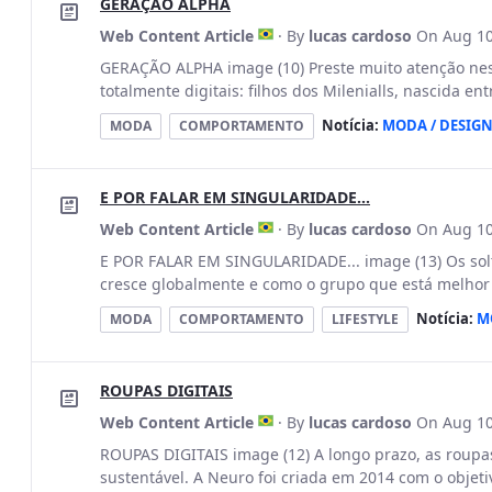
GERAÇÃO ALPHA
Web Content Article
· By
lucas cardoso
On Aug 10
GERAÇÃO ALPHA image (10) Preste muito atenção nes
totalmente digitais: filhos dos Milenialls, nascida e
Notícia:
MODA / DESIG
MODA
COMPORTAMENTO
E POR FALAR EM SINGULARIDADE...
Web Content Article
· By
lucas cardoso
On Aug 10
E POR FALAR EM SINGULARIDADE... image (13) Os solt
cresce globalmente e como o grupo que está melhor po
Notícia:
M
MODA
COMPORTAMENTO
LIFESTYLE
ROUPAS DIGITAIS
Web Content Article
· By
lucas cardoso
On Aug 10
ROUPAS DIGITAIS image (12) A longo prazo, as roupa
sustentável. A Neuro foi criada em 2014 com o objeti