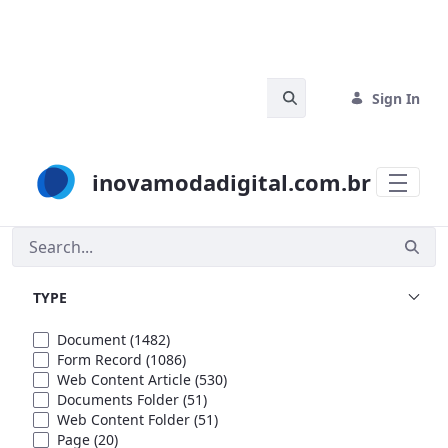
Skip to Main Content
Search Bar
Sign In
inovamodadigital.com.br
Search
TYPE
Document
(1482)
Form Record
(1086)
Web Content Article
(530)
Documents Folder
(51)
Web Content Folder
(51)
Page
(20)