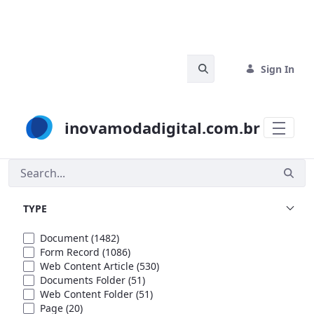
Skip to Main Content
Search Bar
Sign In
inovamodadigital.com.br
Search
TYPE
Document
(1482)
Form Record
(1086)
Web Content Article
(530)
Documents Folder
(51)
Web Content Folder
(51)
Page
(20)