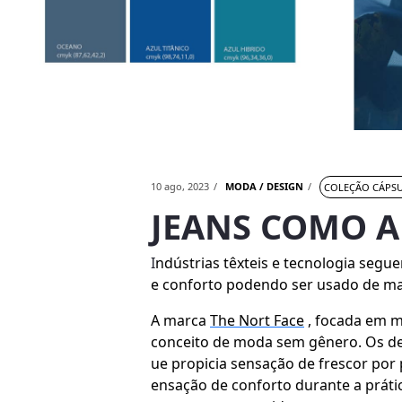
10 ago, 2023
MODA / DESIGN
COLEÇÃO CÁPS
JEANS COMO A
I
ndústrias têxteis e tecnologia seg
e conforto podendo ser usado de man
A marca
The Nort Face
, focada em m
conceito de moda sem gênero. Os de
ue propicia sensação de frescor por 
ensação de conforto durante a prática