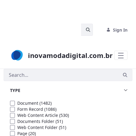
Skip to Main Content
Search Bar
Sign In
inovamodadigital.com.br
Search
TYPE
Document
(1482)
Form Record
(1086)
Web Content Article
(530)
Documents Folder
(51)
Web Content Folder
(51)
Page
(20)