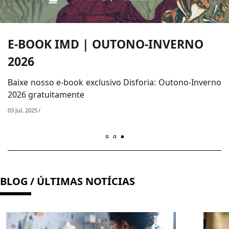
E-BOOK IMD | OUTONO-INVERNO
2026
Baixe nosso e-book exclusivo Disforia: Outono-Inverno
12 Nov, 2025
2026 gratuitamente
03 Jul, 2025
03 Jul, 2025
BLOG / ÚLTIMAS NOTÍCIAS