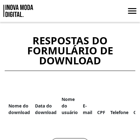
Pular para o Conteúdo principal
Respostas do formulário de downloa
RESPOSTAS DO
FORMULÁRIO DE
DOWNLOAD
Nome
Nome do
Data do
do
E-
download
download
usuário
mail
CPF
Telefone
CN