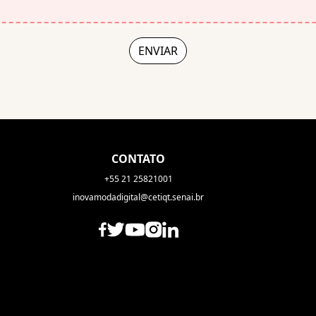
CONTATO
+55 21 25821001
inovamodadigital@cetiqt.senai.br