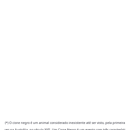
(*) O cisne negro é um animal considerado inexistente até ser visto, pela primeira
vez na Austrália, no século XVII. Um Cisne Negro é um evento com três característi