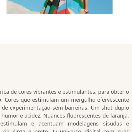
rica de cores vibrantes e estimulantes, para obter o
. Cores que estimulam um mergulho efervescente
 de experimentação sem barreiras. Um shot duplo
 humor e acidez. Nuances fluorescentes de laranja,
 estimulam e acentuam modelagens sisudas e
 de cinza e preto. O universo digital com suas