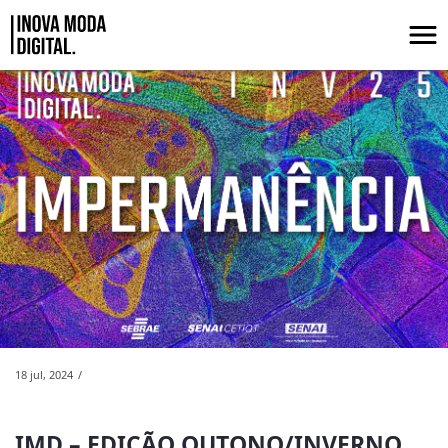
Pular para o Conteúdo principal
IMD &#8211; Edição Outono/Inverno 
18 jul, 2024
IMD – EDIÇÃO OUTONO/INVERNO