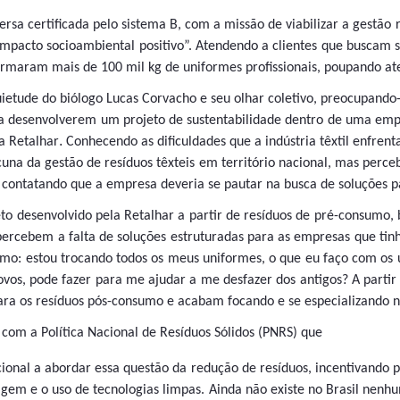
rsa certificada pelo sistema B, com a missão de viabilizar a gestão 
 impacto socioambiental positivo”. Atendendo a clientes que buscam s
ormaram mais de 100 mil kg de uniformes profissionais, poupando ate
quietude do biólogo Lucas Corvacho e seu olhar coletivo, preocupand
ara desenvolverem um projeto de sustentabilidade dentro de uma emp
.
a Retalhar
Conhecendo as dificuldades que a indústria têxtil enfren
acuna da gestão de resíduos têxteis em território nacional, mas per
 contatando que a empresa deveria se pautar na busca de soluções pa
to desenvolvido pela Retalhar a partir de resíduos de pré-consumo, 
 percebem a falta de soluções estruturadas para as empresas que t
mo: estou trocando todos os meus uniformes, o que eu faço com os
ovos, pode fazer para me ajudar a me desfazer dos antigos? A parti
ra os resíduos pós-consumo e acabam focando e se especializando 
u com a Política Nacional de Resíduos Sólidos (PNRS) que
acional a abordar essa questão da redução de resíduos, incentivando
clagem e o uso de tecnologias limpas. Ainda não existe no Brasil ne