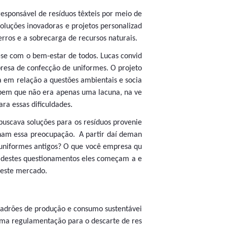
responsável de resíduos têxteis por meio de
oluções inovadoras e projetos personalizad
rros e a sobrecarga de recursos naturais.
o-se com o bem-estar de todos. Lucas convid
resa de confecção de uniformes. O projeto
ta em relação a questões ambientais e socia
cebem que não era apenas uma lacuna, na ve
.
ra essas dificuldades
buscava soluções para os resíduos provenie
inham essa preocupação.
A partir daí deman
 uniformes antigos? O que você empresa qu
r destes questionamentos eles começam a e
neste mercado.
 padrões de produção e consumo sustentávei
nhuma regulamentação para o descarte de res