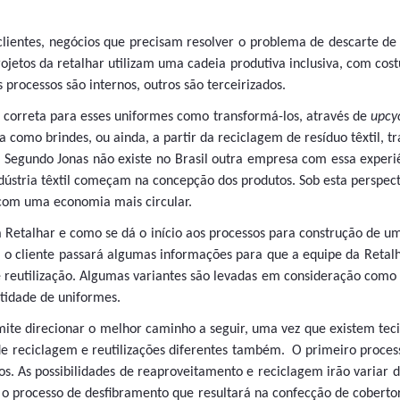
lientes, negócios que precisam resolver o problema de descarte de
jetos da retalhar utilizam uma cadeia produtiva inclusiva, com cost
 processos são internos, outros são terceirizados.
correta para esses uniformes como transformá-los, através de
upcy
a como brindes, ou ainda, a partir da reciclagem de resíduo têxtil,
a. Segundo Jonas não existe no Brasil outra empresa com essa exper
ústria têxtil começam na concepção dos produtos. Sob esta perspecti
com uma economia mais circular.
Retalhar e como se dá o início aos processos para construção de um 
 o cliente passará algumas informações para que a equipe da Retal
e reutilização. Algumas variantes são levadas em consideração como 
ntidade de uniformes.
mite direcionar o melhor caminho a seguir, uma vez que existem tec
de reciclagem e reutilizações diferentes também. O primeiro processo
s. As possibilidades de reaproveitamento e reciclagem irão variar
a o processo de desfibramento que resultará na confecção de coberto