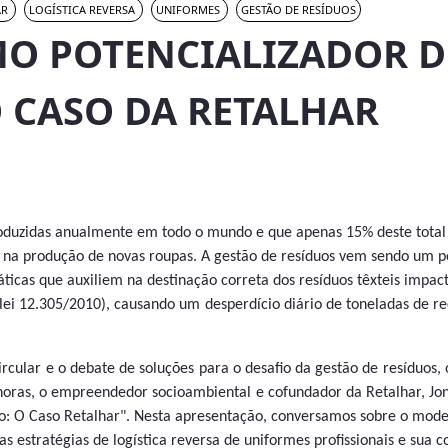
AR
LOGÍSTICA REVERSA
UNIFORMES
GESTÃO DE RESÍDUOS
O POTENCIALIZADOR D
O CASO DA RETALHAR
roduzidas anualmente em todo o mundo e que apenas 15% deste total
do na produção de novas roupas. A gestão de resíduos vem sendo um po
ráticas que auxiliem na destinação correta dos resíduos têxteis impa
s (lei 12.305/2010), causando um desperdício diário de toneladas de 
cular e o debate de soluções para o desafio da gestão de resíduos
 horas, o empreendedor socioambiental e cofundador da Retalhar, J
o: O Caso Retalhar". Nesta apresentação, conversamos sobre o mod
s estratégias de logística reversa de uniformes profissionais e sua co