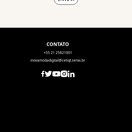
CONTATO
+55 21 25821001
inovamodadigital@cetiqt.senai.br