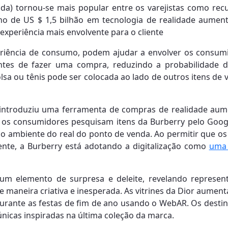
da) tornou-se mais popular entre os varejistas como rec
o de US $ 1,5 bilhão em tecnologia de realidade aumenta
xperiência mais envolvente para o cliente
iência de consumo, podem ajudar a envolver os consumid
ntes de fazer uma compra, reduzindo a probabilidade d
a ou tênis pode ser colocada ao lado de outros itens de v
introduziu uma ferramenta de compras de realidade aume
 os consumidores pesquisam itens da Burberry pelo Goog
no ambiente do real do ponto de venda. Ao permitir que o
nte, a Burberry está adotando a digitalização como
uma 
m um elemento de surpresa e deleite, revelando represen
e maneira criativa e inesperada. As vitrines da Dior aum
durante as festas de fim de ano usando o WebAR. Os desti
 únicas inspiradas na última coleção da marca.