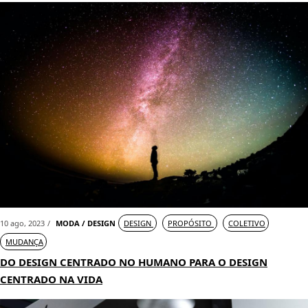
10 ago, 2023
MODA / DESIGN
DESIGN
PROPÓSITO
COLETIVO
MUDANÇA
DO DESIGN CENTRADO NO HUMANO PARA O DESIGN
CENTRADO NA VIDA