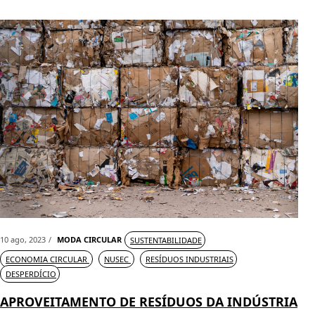
10 ago, 2023
MODA CIRCULAR
SUSTENTABILIDADE
ECONOMIA CIRCULAR
NUSEC
RESÍDUOS INDUSTRIAIS
DESPERDÍCIO
APROVEITAMENTO DE RESÍDUOS DA INDÚSTRIA