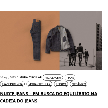
10 ago, 2023
MODA CIRCULAR
RECICLAGEM
JEANS
TRANSPARENCIA
MODA CIRCULAR
REPARO
ORGÂNICO
NUDIE JEANS – EM BUSCA DO EQUILÍBRIO NA
CADEIA DO JEANS.