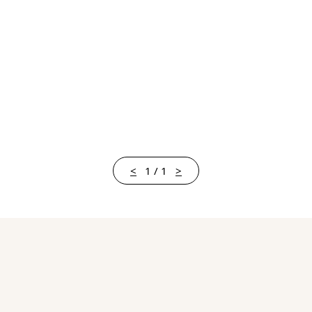
<
1 / 1
>